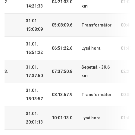
2.
04:21:33.0
02:03:
14:21:33
km
31.01.
05:08:09.6
Transformátor
00:46:
15:08:09
31.01.
06:51:22.6
Lysá hora
01:43:
16:51:22
31.01.
Sepetná - 39.6
3.
07:37:50.8
02:29:
17:37:50
km
31.01.
08:13:57.9
Transformátor
00:36:
18:13:57
31.01.
10:01:13.0
Lysá hora
01:47:
20:01:13