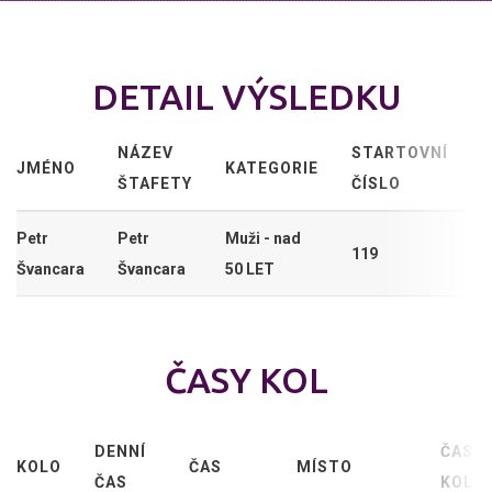
DETAIL VÝSLEDKU
NÁZEV
STARTOVNÍ
JMÉNO
KATEGORIE
ŠTAFETY
ČÍSLO
Petr
Petr
Muži - nad
119
Švancara
Švancara
50 LET
ČASY KOL
DENNÍ
ČAS
KOLO
ČAS
MÍSTO
ČAS
KOLA