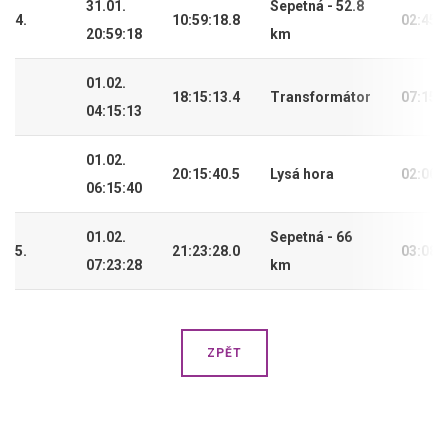
31.01.
Sepetná - 52.8
4.
10:59:18.8
02:45:
20:59:18
km
01.02.
18:15:13.4
Transformátor
07:15:
04:15:13
01.02.
20:15:40.5
Lysá hora
02:00:
06:15:40
01.02.
Sepetná - 66
5.
21:23:28.0
03:08:
07:23:28
km
ZPĚT