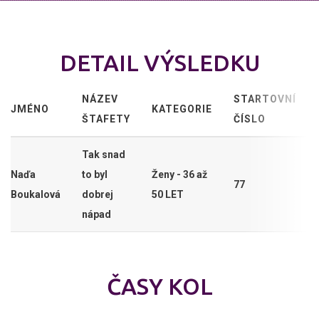
DETAIL VÝSLEDKU
NÁZEV
STARTOVNÍ
JMÉNO
KATEGORIE
ŠTAFETY
ČÍSLO
Tak snad
Naďa
to byl
Ženy - 36 až
77
Boukalová
dobrej
50 LET
nápad
ČASY KOL