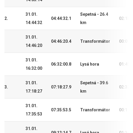
31.01.
Sepetná - 26.4
2.
04:44:32.1
02:15:
14:44:32
km
31.01.
04:46:20.4
Transformátor
00:01:
14:46:20
31.01.
06:32:00.8
Lysá hora
01:45:
16:32:00
31.01.
Sepetná - 39.6
3.
07:18:27.9
02:32:
17:18:27
km
31.01.
07:35:53.5
Transformátor
00:17:
17:35:53
31.01.
09:12:14.7
Lysá hora
01:36: