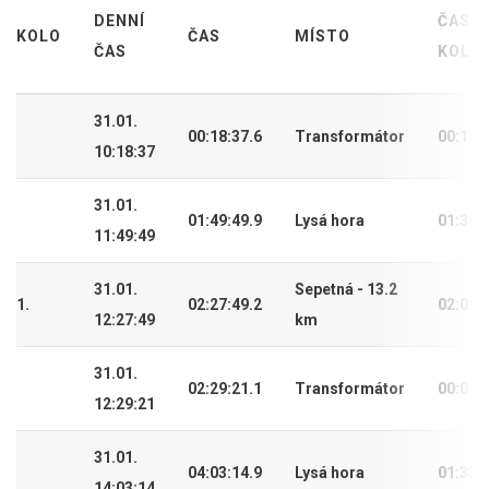
DENNÍ
ČAS
KOLO
ČAS
MÍSTO
ČAS
KOLA
31.01.
00:18:37.6
Transformátor
00:18:
10:18:37
31.01.
01:49:49.9
Lysá hora
01:31:
11:49:49
31.01.
Sepetná - 13.2
1.
02:27:49.2
02:09:
12:27:49
km
31.01.
02:29:21.1
Transformátor
00:01:
12:29:21
31.01.
04:03:14.9
Lysá hora
01:33:
14:03:14