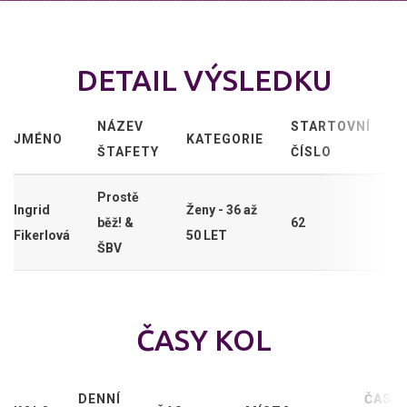
DETAIL VÝSLEDKU
NÁZEV
STARTOVNÍ
JMÉNO
KATEGORIE
ŠTAFETY
ČÍSLO
Prostě
Ingrid
Ženy - 36 až
běž! &
62
Fikerlová
50 LET
ŠBV
ČASY KOL
DENNÍ
ČAS