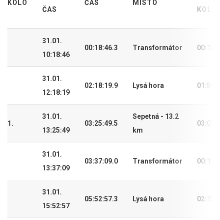
KOLO
ČAS
MÍSTO
ČAS
KOLA
31.01.
00:18:46.3
Transformátor
00:18:
10:18:46
31.01.
02:18:19.9
Lysá hora
01:59:
12:18:19
31.01.
Sepetná - 13.2
1.
03:25:49.5
03:07:
13:25:49
km
31.01.
03:37:09.0
Transformátor
00:11:
13:37:09
31.01.
05:52:57.3
Lysá hora
02:15:
15:52:57