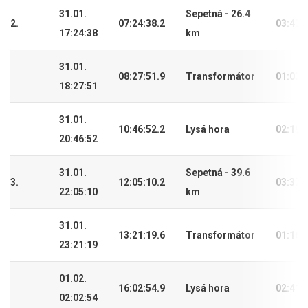
31.01.
Sepetná - 26.4
2.
07:24:38.2
03:47:
17:24:38
km
31.01.
08:27:51.9
Transformátor
01:03:
18:27:51
31.01.
10:46:52.2
Lysá hora
02:19:
20:46:52
31.01.
Sepetná - 39.6
3.
12:05:10.2
03:37:
22:05:10
km
31.01.
13:21:19.6
Transformátor
01:16:
23:21:19
01.02.
16:02:54.9
Lysá hora
02:41:
02:02:54