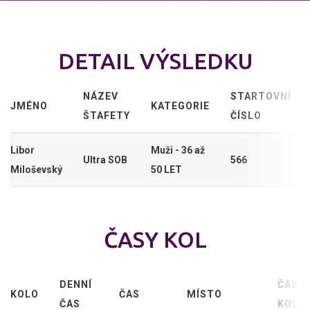
DETAIL VÝSLEDKU
NÁZEV
STARTOVNÍ
JMÉNO
KATEGORIE
ŠTAFETY
ČÍSLO
Libor
Muži - 36 až
Ultra SOB
566
Miloševský
50 LET
ČASY KOL
DENNÍ
ČAS
KOLO
ČAS
MÍSTO
ČAS
KOLA