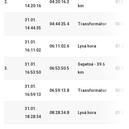
2.
04:20:16.3
01:57:
14:20:16
km
31.01.
04:44:35.4
Transformátor
00:24:
14:44:35
31.01.
06:11:02.6
Lysá hora
01:26:
16:11:02
31.01.
Sepetná - 39.6
3.
06:53:50.5
02:09:
16:53:50
km
31.01.
06:59:13.8
Transformátor
00:05:
16:59:13
31.01.
08:28:34.8
Lysá hora
01:29:
18:28:34