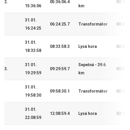
2.
05:36:06.4
02:42:
15:36:06
km
31.01.
06:24:25.7
Transformátor
00:48:
16:24:25
31.01.
08:33:58.3
Lysá hora
02:09:
18:33:58
31.01.
Sepetná - 39.6
3.
09:29:59.7
03:05:
19:29:59
km
31.01.
09:58:30.1
Transformátor
00:28:
19:58:30
31.01.
12:08:59.4
Lysá hora
02:10:
22:08:59