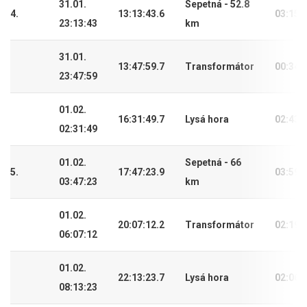
31.01.
Sepetná - 52.8
4.
13:13:43.6
03:15:
23:13:43
km
31.01.
13:47:59.7
Transformátor
00:34:
23:47:59
01.02.
16:31:49.7
Lysá hora
02:43:
02:31:49
01.02.
Sepetná - 66
5.
17:47:23.9
03:59:
03:47:23
km
01.02.
20:07:12.2
Transformátor
02:19:
06:07:12
01.02.
22:13:23.7
Lysá hora
02:06:
08:13:23