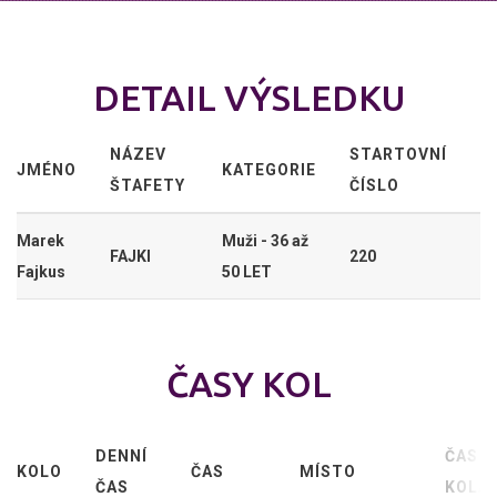
DETAIL VÝSLEDKU
NÁZEV
STARTOVNÍ
JMÉNO
KATEGORIE
ŠTAFETY
ČÍSLO
Marek
Muži - 36 až
FAJKI
220
Fajkus
50 LET
ČASY KOL
DENNÍ
ČAS
KOLO
ČAS
MÍSTO
ČAS
KOLA