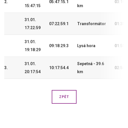
2.
05:47:15.1
03:10:
15:47:15
km
31.01.
07:22:59.1
Transformátor
01:35:
17:22:59
31.01.
09:18:29.3
Lysá hora
01:55:
19:18:29
31.01.
Sepetná - 39.6
3.
10:17:54.4
02:54:
20:17:54
km
ZPĚT