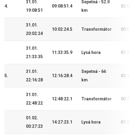
31.01.
Sepetná - 52.8
4.
09:08:51.4
02:09:
19:08:51
km
31.01.
10:02:24.5
Transformátor
00:53:
20:02:24
31.01.
11:33:35.9
Lysá hora
01:31:
21:33:35
31.01.
Sepetná - 66
5.
12:16:28.4
02:14:
22:16:28
km
31.01.
12:48:22.1
Transformátor
00:31:
22:48:22
01.02.
14:27:23.1
Lysá hora
01:39:
00:27:23