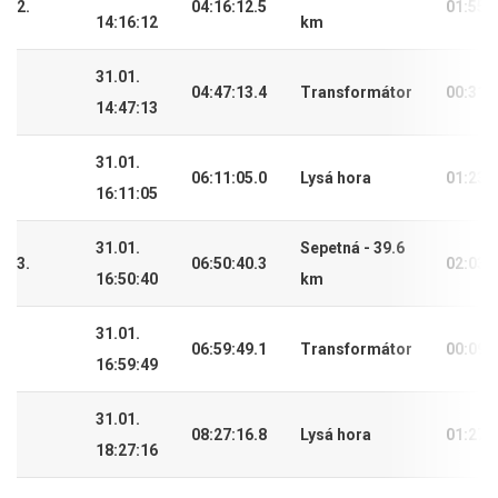
2.
04:16:12.5
01:55:
14:16:12
km
31.01.
04:47:13.4
Transformátor
00:31:
14:47:13
31.01.
06:11:05.0
Lysá hora
01:23:
16:11:05
31.01.
Sepetná - 39.6
3.
06:50:40.3
02:03:
16:50:40
km
31.01.
06:59:49.1
Transformátor
00:09:
16:59:49
31.01.
08:27:16.8
Lysá hora
01:27:
18:27:16