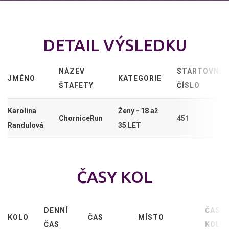
DETAIL VÝSLEDKU
NÁZEV
STARTOVNÍ
JMÉNO
KATEGORIE
ŠTAFETY
ČÍSLO
Karolína
Ženy - 18 až
ChorniceRun
451
Randulová
35 LET
ČASY KOL
DENNÍ
ČAS
KOLO
ČAS
MÍSTO
ČAS
KOLA