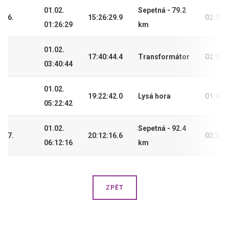
01.02.
Sepetná - 79.2
6.
15:26:29.9
02:38:
01:26:29
km
01.02.
17:40:44.4
Transformátor
02:14:
03:40:44
01.02.
19:22:42.0
Lysá hora
01:41:
05:22:42
01.02.
Sepetná - 92.4
7.
20:12:16.6
02:31:
06:12:16
km
ZPĚT