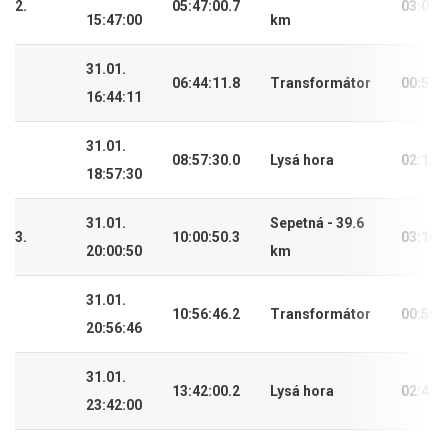
2.
05:47:00.7
03:07:
15:47:00
km
31.01.
06:44:11.8
Transformátor
00:57:
16:44:11
31.01.
08:57:30.0
Lysá hora
02:13:
18:57:30
31.01.
Sepetná - 39.6
3.
10:00:50.3
03:16:
20:00:50
km
31.01.
10:56:46.2
Transformátor
00:55:
20:56:46
31.01.
13:42:00.2
Lysá hora
02:45:
23:42:00