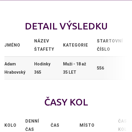
DETAIL VÝSLEDKU
NÁZEV
STARTOVNÍ
JMÉNO
KATEGORIE
ŠTAFETY
ČÍSLO
Adam
Hodinky
Muži - 18 až
556
Hrabovský
365
35 LET
ČASY KOL
DENNÍ
ČAS
KOLO
ČAS
MÍSTO
ČAS
KOLA