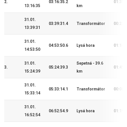
2.
03:16:35.2
01:35:
13:16:35
km
31.01.
03:39:31.4
Transformátor
00:22:
13:39:31
31.01.
04:53:50.6
Lysá hora
01:14:
14:53:50
31.01.
Sepetná - 39.6
3.
05:24:39.3
01:45:
15:24:39
km
31.01.
05:33:14.1
Transformátor
00:08:
15:33:14
31.01.
06:52:54.9
Lysá hora
01:19:
16:52:54