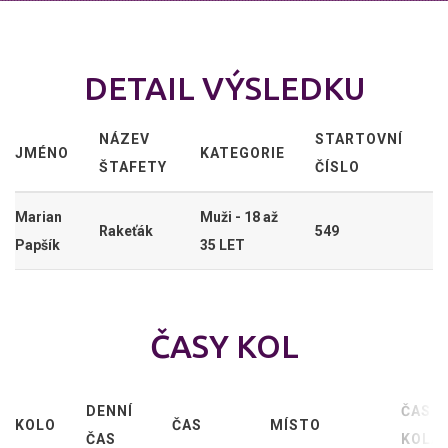
DETAIL VÝSLEDKU
NÁZEV
STARTOVNÍ
JMÉNO
KATEGORIE
ŠTAFETY
ČÍSLO
Marian
Muži - 18 až
Rakeťák
549
Papšík
35 LET
ČASY KOL
DENNÍ
ČAS
KOLO
ČAS
MÍSTO
ČAS
KOLA