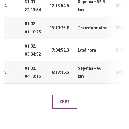
31.01.
Sepetná - 52.8
4.
12:13:54.5
02:47:
22:13:54
km
01.02.
15:10:25.8
Transformátor
02:56:
01:10:25
01.02.
17:04:52.3
Lysá hora
01:54:
03:04:52
01.02.
Sepetná - 66
5.
18:13:16.5
03:02:
04:13:16
km
ZPĚT