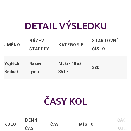
DETAIL VÝSLEDKU
NÁZEV
STARTOVNÍ
JMÉNO
KATEGORIE
ŠTAFETY
ČÍSLO
Vojtěch
Název
Muži - 18 až
280
Bednář
týmu
35 LET
ČASY KOL
DENNÍ
ČAS
KOLO
ČAS
MÍSTO
ČAS
KOLA