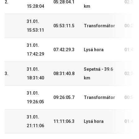
2.
05:28:04.1
02:34:
15:28:04
km
31.01.
05:53:11.5
Transformátor
00:25:
15:53:11
31.01.
07:42:29.3
Lysá hora
01:49:
17:42:29
31.01.
Sepetná - 39.6
3.
08:31:40.8
02:38:
18:31:40
km
31.01.
09:26:05.7
Transformátor
00:54:
19:26:05
31.01.
11:11:06.3
Lysá hora
01:45:
21:11:06