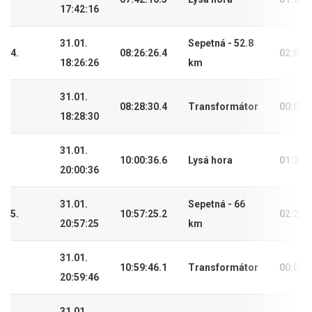
17:42:16
31.01.
Sepetná - 52.8
4.
08:26:26.4
02:07:
18:26:26
km
31.01.
08:28:30.4
Transformátor
00:02:
18:28:30
31.01.
10:00:36.6
Lysá hora
01:32:
20:00:36
31.01.
Sepetná - 66
5.
10:57:25.2
02:28:
20:57:25
km
31.01.
10:59:46.1
Transformátor
00:02:
20:59:46
31.01.