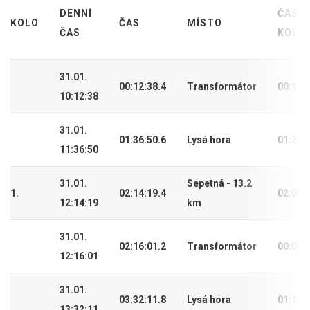
DENNÍ
ČAS
KOLO
ČAS
MÍSTO
ČAS
KOLA
31.01.
00:12:38.4
Transformátor
00:12:
10:12:38
31.01.
01:36:50.6
Lysá hora
01:24:
11:36:50
31.01.
Sepetná - 13.2
1.
02:14:19.4
02:01:
12:14:19
km
31.01.
02:16:01.2
Transformátor
00:01:
12:16:01
31.01.
03:32:11.8
Lysá hora
01:16:
13:32:11