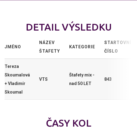
DETAIL VÝSLEDKU
NÁZEV
STARTOVNÍ
JMÉNO
KATEGORIE
ŠTAFETY
ČÍSLO
Tereza
Skoumalová
Štafety mix -
VTS
843
+ Vladimír
nad 50 LET
Skoumal
ČASY KOL