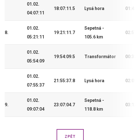
01.02.
18:07:11.5
Lysá hora
01:43:
04:07:11
01.02.
Sepetná -
8.
19:21:11.7
02:57:
05:21:11
105.6 km
01.02.
19:54:09.5
Transformátor
00:32:
05:54:09
01.02.
21:55:37.8
Lysá hora
02:01:
07:55:37
01.02.
Sepetná -
9.
23:07:04.7
03:12:
09:07:04
118.8 km
ZPĚT