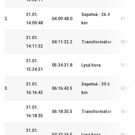
31.01.
Sepetná - 26.4
2.
04:09:48.0
01:53:
14:09:48
km
31.01.
04:11:32.2
Transformátor
00:01:
14:11:32
31.01.
05:34:31.8
Lysá hora
01:22:
15:34:31
31.01.
Sepetná - 39.6
3.
06:16:43.5
02:05:
16:16:43
km
31.01.
06:18:35.5
Transformátor
00:01:
16:18:35
31.01.
07:42:16.5
Lysá hora
01:23: