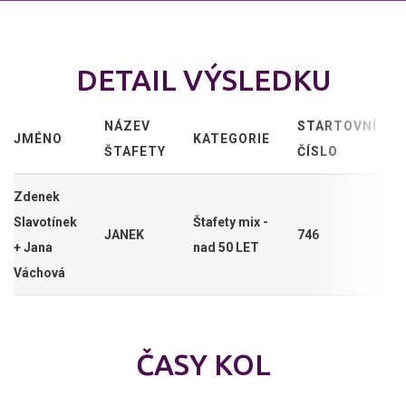
DETAIL VÝSLEDKU
NÁZEV
STARTOVNÍ
JMÉNO
KATEGORIE
ŠTAFETY
ČÍSLO
Zdenek
Slavotínek
Štafety mix -
JANEK
746
+ Jana
nad 50 LET
Váchová
ČASY KOL