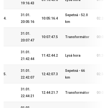
19:16:43
31.01.
Sepetná - 52.8
4.
10:05:16.4
02:26:
20:05:16
km
31.01.
10:07:47.5
Transformátor
00:02:
20:07:47
31.01.
11:42:44.2
Lysá hora
01:34:
21:42:44
31.01.
Sepetná - 66
5.
12:42:07.3
02:34:
22:42:07
km
31.01.
12:44:21.7
Transformátor
00:02:
22:44:21
01.02.