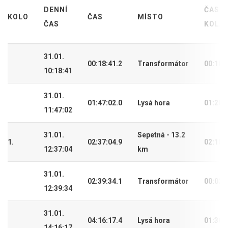
DENNÍ
ČAS
KOLO
ČAS
MÍSTO
ČAS
KOLA
31.01.
00:18:41.2
Transformátor
00:18:
10:18:41
31.01.
01:47:02.0
Lysá hora
01:28:
11:47:02
31.01.
Sepetná - 13.2
1.
02:37:04.9
02:18:
12:37:04
km
31.01.
02:39:34.1
Transformátor
00:02:
12:39:34
31.01.
04:16:17.4
Lysá hora
01:36:
14:16:17