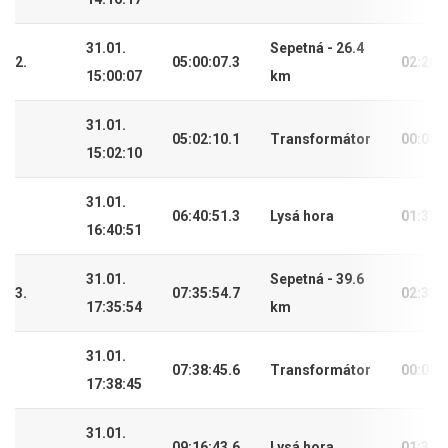
31.01.
Sepetná - 26.4
2.
05:00:07.3
02:20:
15:00:07
km
31.01.
05:02:10.1
Transformátor
00:02:
15:02:10
31.01.
06:40:51.3
Lysá hora
01:38:
16:40:51
31.01.
Sepetná - 39.6
3.
07:35:54.7
02:33:
17:35:54
km
31.01.
07:38:45.6
Transformátor
00:02:
17:38:45
31.01.
09:16:43.6
Lysá hora
01:37: