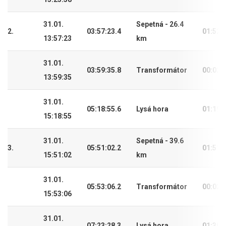
31.01.
Sepetná - 26.4
2.
03:57:23.4
01:52:
13:57:23
km
31.01.
03:59:35.8
Transformátor
00:02:
13:59:35
31.01.
05:18:55.6
Lysá hora
01:19:
15:18:55
31.01.
Sepetná - 39.6
3.
05:51:02.2
01:51:
15:51:02
km
31.01.
05:53:06.2
Transformátor
00:02:
15:53:06
31.01.
07:23:28.3
Lysá hora
01:30: