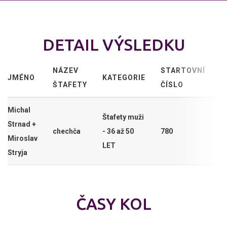
DETAIL VÝSLEDKU
NÁZEV
STARTOVNÍ
JMÉNO
KATEGORIE
ŠTAFETY
ČÍSLO
Michal
Štafety muži
Strnad +
chechča
- 36 až 50
780
Miroslav
LET
Stryja
ČASY KOL