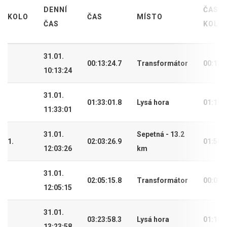
DENNÍ
ČAS
KOLO
ČAS
MÍSTO
ČAS
KOLA
31.01.
00:13:24.7
Transformátor
00:13:
10:13:24
31.01.
01:33:01.8
Lysá hora
01:19:
11:33:01
31.01.
Sepetná - 13.2
1.
02:03:26.9
01:50:
12:03:26
km
31.01.
02:05:15.8
Transformátor
00:01:
12:05:15
31.01.
03:23:58.3
Lysá hora
01:18:
13:23:58