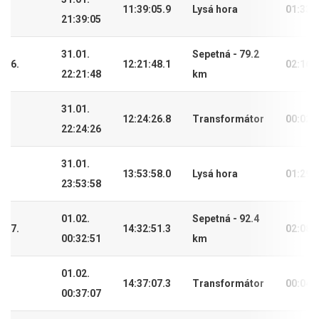
11:39:05.9
Lysá hora
01:33:
21:39:05
31.01.
Sepetná - 79.2
6.
12:21:48.1
02:16:
22:21:48
km
31.01.
12:24:26.8
Transformátor
00:02:
22:24:26
31.01.
13:53:58.0
Lysá hora
01:29:
23:53:58
01.02.
Sepetná - 92.4
7.
14:32:51.3
02:08:
00:32:51
km
01.02.
14:37:07.3
Transformátor
00:04:
00:37:07