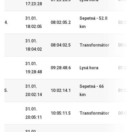
17:23:28
31.01.
Sepetná - 52.8
4.
08:02:05.2
02:08:
18:02:05
km
31.01.
08:04:02.5
Transformátor
00:01:
18:04:02
31.01.
09:28:48.6
Lysá hora
01:24:
19:28:48
31.01.
Sepetná - 66
5.
10:02:14.1
01:58:
20:02:14
km
31.01.
10:05:11.5
Transformátor
00:02:
20:05:11
31.01.