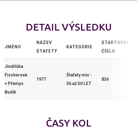
DETAIL VÝSLEDKU
NÁZEV
STARTOVNÍ
JMÉNO
KATEGORIE
ŠTAFETY
ČÍSLO
Jindřiška
Fischerová
Štafety mix -
1977
836
+ Přemys
36 až 50 LET
Budík
ČASY KOL