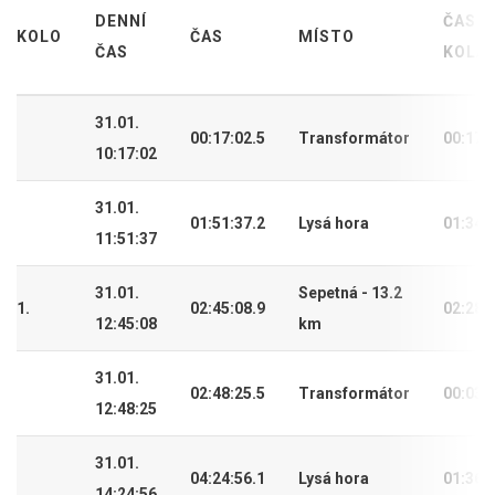
DENNÍ
ČAS
KOLO
ČAS
MÍSTO
ČAS
KOLA
31.01.
00:17:02.5
Transformátor
00:17:
10:17:02
31.01.
01:51:37.2
Lysá hora
01:34:
11:51:37
31.01.
Sepetná - 13.2
1.
02:45:08.9
02:28:
12:45:08
km
31.01.
02:48:25.5
Transformátor
00:03:
12:48:25
31.01.
04:24:56.1
Lysá hora
01:36:
14:24:56