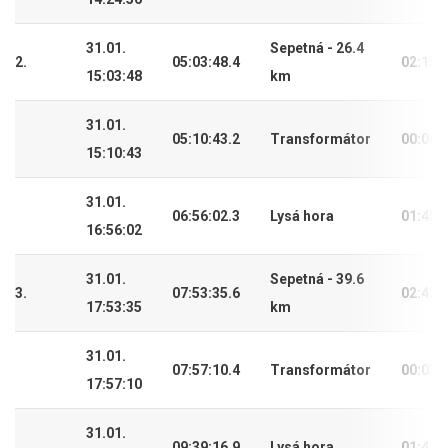
31.01.
Sepetná - 26.4
2.
05:03:48.4
02:15:
15:03:48
km
31.01.
05:10:43.2
Transformátor
00:06:
15:10:43
31.01.
06:56:02.3
Lysá hora
01:45:
16:56:02
31.01.
Sepetná - 39.6
3.
07:53:35.6
02:42:
17:53:35
km
31.01.
07:57:10.4
Transformátor
00:03:
17:57:10
31.01.
09:39:16.9
Lysá hora
01:42: