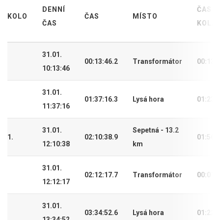
DENNÍ
ČAS
KOLO
ČAS
MÍSTO
ČAS
KOLA
31.01.
00:13:46.2
Transformátor
00:13:
10:13:46
31.01.
01:37:16.3
Lysá hora
01:23:
11:37:16
31.01.
Sepetná - 13.2
1.
02:10:38.9
01:56:
12:10:38
km
31.01.
02:12:17.7
Transformátor
00:01:
12:12:17
31.01.
03:34:52.6
Lysá hora
01:22:
13:34:52