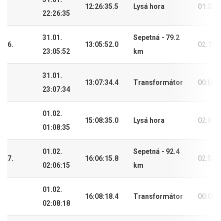
12:26:35.5
Lysá hora
01:32:
22:26:35
31.01.
Sepetná - 79.2
6.
13:05:52.0
02:12:
23:05:52
km
31.01.
13:07:34.4
Transformátor
00:01:
23:07:34
01.02.
15:08:35.0
Lysá hora
02:01:
01:08:35
01.02.
Sepetná - 92.4
7.
16:06:15.8
02:58:
02:06:15
km
01.02.
16:08:18.4
Transformátor
00:02:
02:08:18