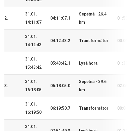
31.01.
Sepetná - 26.4
2.
04:11:07.1
01:58:
14:11:07
km
31.01.
04:12:43.2
Transformátor
00:01:
14:12:43
31.01.
05:43:42.1
Lysá hora
01:30:
15:43:42
31.01.
Sepetná - 39.6
3.
06:18:05.0
02:05:
16:18:05
km
31.01.
06:19:50.7
Transformátor
00:01:
16:19:50
31.01.
07:51:49.3
Lysá hora
01:31: