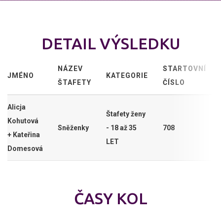
DETAIL VÝSLEDKU
NÁZEV
STARTOVNÍ
JMÉNO
KATEGORIE
ŠTAFETY
ČÍSLO
Alicja
Štafety ženy
Kohutová
Sněženky
- 18 až 35
708
+ Kateřina
LET
Domesová
ČASY KOL