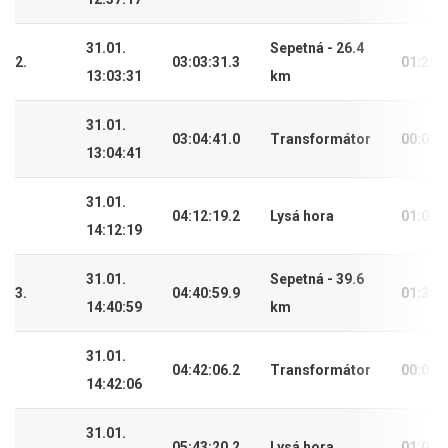
31.01.
Sepetná - 26.4
2.
03:03:31.3
01:24:
13:03:31
km
31.01.
03:04:41.0
Transformátor
00:01:
13:04:41
31.01.
04:12:19.2
Lysá hora
01:07:
14:12:19
31.01.
Sepetná - 39.6
3.
04:40:59.9
01:36:
14:40:59
km
31.01.
04:42:06.2
Transformátor
00:01:
14:42:06
31.01.
05:43:20.2
Lysá hora
01:01: