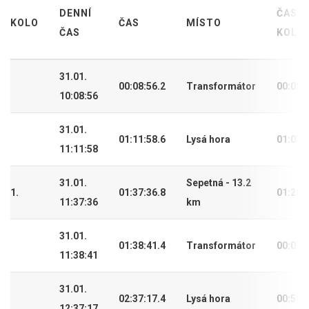
DENNÍ
ČAS
KOLO
ČAS
MÍSTO
ČAS
KOLA
31.01.
00:08:56.2
Transformátor
00:08:
10:08:56
31.01.
01:11:58.6
Lysá hora
01:03:
11:11:58
31.01.
Sepetná - 13.2
1.
01:37:36.8
01:28:
11:37:36
km
31.01.
01:38:41.4
Transformátor
00:01:
11:38:41
31.01.
02:37:17.4
Lysá hora
00:58:
12:37:17