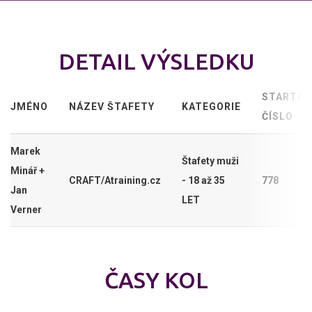
DETAIL VÝSLEDKU
STARTOV
JMÉNO
NÁZEV ŠTAFETY
KATEGORIE
ČÍSLO
Marek
Štafety muži
Minář +
CRAFT/Atraining.cz
- 18 až 35
778
Jan
LET
Verner
ČASY KOL