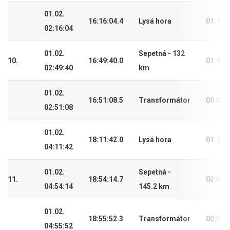
01.02.
16:16:04.4
Lysá hora
01:13:
02:16:04
01.02.
Sepetná - 132
10.
16:49:40.0
01:47:
02:49:40
km
01.02.
16:51:08.5
Transformátor
00:01:
02:51:08
01.02.
18:11:42.0
Lysá hora
01:20:
04:11:42
01.02.
Sepetná -
11.
18:54:14.7
02:03:
04:54:14
145.2 km
01.02.
18:55:52.3
Transformátor
00:01:
04:55:52