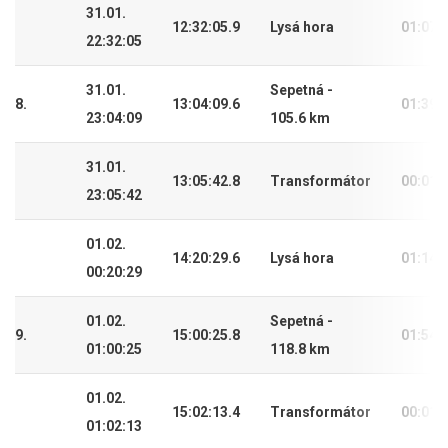
31.01.
12:32:05.9
Lysá hora
01:07:
22:32:05
31.01.
Sepetná -
8.
13:04:09.6
01:39:
23:04:09
105.6 km
31.01.
13:05:42.8
Transformátor
00:01:
23:05:42
01.02.
14:20:29.6
Lysá hora
01:14:
00:20:29
01.02.
Sepetná -
9.
15:00:25.8
01:54:
01:00:25
118.8 km
01.02.
15:02:13.4
Transformátor
00:01:
01:02:13