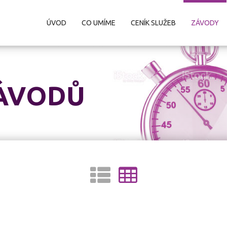
ÚVOD
CO UMÍME
CENÍK SLUŽEB
ZÁVODY
ÁVODŮ