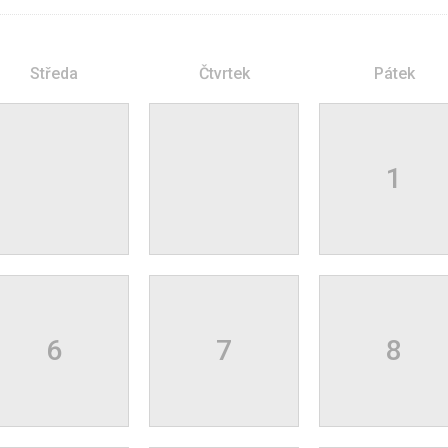
Středa
Čtvrtek
Pátek
1
6
7
8