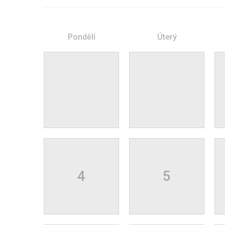
Pondělí
Úterý
4
5