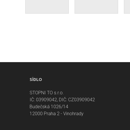
SÍDLO
STOPNI TO s.r.o.
IČ: 03909042, DIČ: CZ03909042
Budečská 1026/14
12000 Praha 2 - Vinohrady