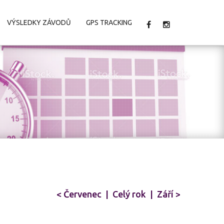
VÝSLEDKY ZÁVODŮ
GPS TRACKING
< Červenec
|
Celý rok
|
Září >